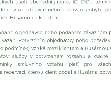
nických osob obchodní jméno, IČ, DIČ , termín
edené v objednávce nebo rezervaci pobytu p
mezi Husárnou a klientem.
odané objednávce nebo podaném závazném po
 vázán. Potvrzením objednávky nebo požadav
hto podmínek) vzniká mezi klientem a Husárnou 
ntovi služby v potvrzeném rozsahu a kvalitě 
mínky smluvního vztahu platí pro vše
rezervaci, kterou klient podal a Husárna potvr