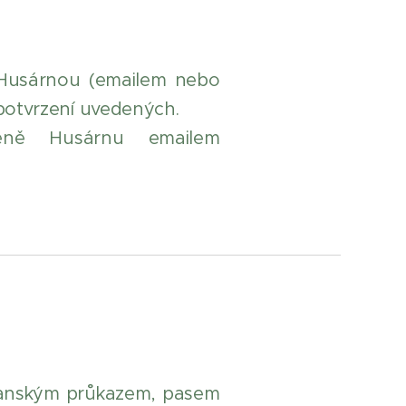
é Husárnou (emailem nebo
 potvrzení uvedených.
odleně Husárnu emailem
občanským průkazem, pasem