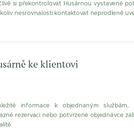
pečlivě si překontrolovat Husárnou vystavené po
akékoliv nesrovnalosti kontaktovat neprodleně u
usárně ke klientovi
ůležité informace k objednaným službám, p
vazné rezervaci nebo potvrzené objednávce zabe
litě.