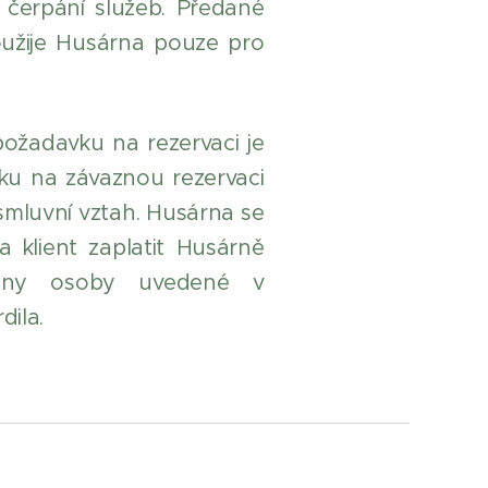
 čerpání služeb. Předané
oužije Husárna pouze pro
žadavku na rezervaci je
ku na závaznou rezervaci
smluvní vztah. Husárna se
a klient zaplatit Husárně
chny osoby uvedené v
dila.