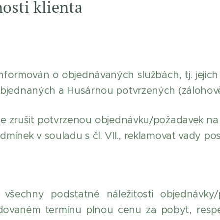
nosti klienta
nformován o objednávaných službách, tj. jejich
 objednaných a Husárnou potvrzených (zálohov
ze zrušit potvrzenou objednávku/požadavek na 
dmínek v souladu s čl. VII., reklamovat vady po
všechny podstatné náležitosti objednávky/
dovaném termínu plnou cenu za pobyt, respek