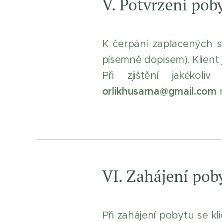
V. Potvrzení pob
K čerpání zaplacených s
písemně dopisem). Klient
Při zjištění jakékoli
orlikhusarna@gmail.com
n
VI. Zahájení pob
Při zahájení pobytu se k