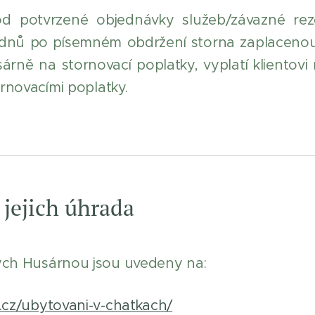
d potvrzené objednávky služeb/závazné reze
14 dnů po písemném obdržení storna zaplacenou
rně na stornovací poplatky, vyplatí klientovi r
rnovacími poplatky.
 jejich úhrada
ch Husárnou jsou uvedeny na:
.cz/ubytovani-v-chatkach/