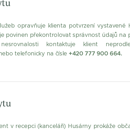
ytu
lužeb opravňuje klienta potvrzení vystaven
 je povinen překontrolovat správnost údajů na
v nesrovnalosti kontaktuje klient nepr
ebo telefonicky na čísle
+420 777 900 664.
ytu
lient v recepci (kanceláři) Husárny prokáže 