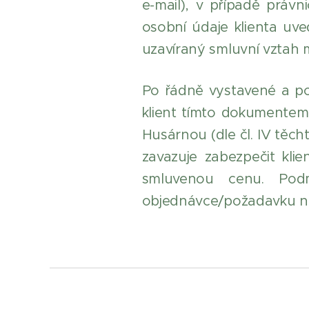
e-mail), v případě práv
osobní údaje klienta uv
uzavíraný smluvní vztah 
Po řádně vystavené a p
klient tímto dokumentem
Husárnou (dle čl. IV těc
zavazuje zabezpečit klie
smluvenou cenu. Pod
objednávce/požadavku na 