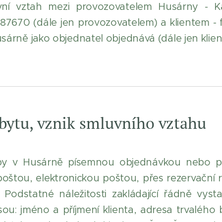
vní vztah mezi provozovatelem Husárny - K
87670 (dále jen provozovatelem) a klientem -
árně jako objednatel objednává (dále jen klient
bytu, vznik smluvního vztahu
užby v Husárně písemnou objednávkou nebo p
štou, elektronickou poštou, přes rezervační 
Podstatné náležitosti zakládající řádně vy
ou: jméno a příjmení klienta, adresa trvalého b