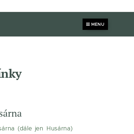
MENU
ínky
sárna
árna (dále jen Husárna)