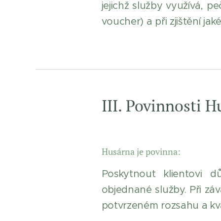
jejichž služby využívá, 
voucher) a při zjištění j
III. Povinnosti H
Husárna je povinna:
Poskytnout klientovi d
objednané služby. Při zá
potvrzeném rozsahu a kva